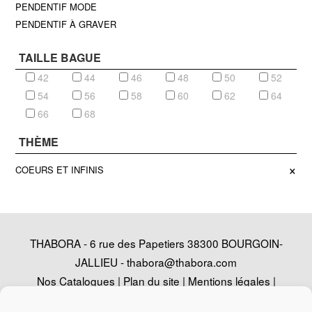
PENDENTIF MODE
PENDENTIF À GRAVER
TAILLE BAGUE
42
44
46
48
50
52
54
56
58
60
62
64
66
68
THÈME
×
COEURS ET INFINIS
THABORA - 6 rue des Papetiers 38300 BOURGOIN-
JALLIEU -
thabora@thabora.com
Nos Catalogues
|
Plan du site
|
Mentions légales
|
Politique de confidentialité
|
Contact
|
Conception