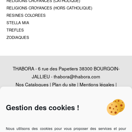
RELIGIONS CROYANCES (CATHOLIQUE)
RELIGIONS CROYANCES (HORS CATHOLIQUE)
RESINES COLOREES
STELLA MIA
TREFLES
ZODIAQUES
THABORA - 6 rue des Papetiers 38300 BOURGOIN-
JALLIEU -
thabora@thabora.com
Nos Catalogues
|
Plan du site
|
Mentions légales
|
Politique de confidentialité
|
Contact
|
Conception
Agence Web Adventury
Gestion des cookies !
Nous utilisons des cookies pour vous proposer des services et pour
Vous recherchez un revendeur des bijoux Thabora ?
Cliquez-