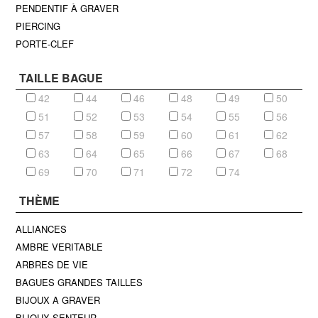
PENDENTIF À GRAVER
PIERCING
PORTE-CLEF
TAILLE BAGUE
42
44
46
48
49
50
51
52
53
54
55
56
57
58
59
60
61
62
63
64
65
66
67
68
69
70
71
72
74
THÈME
ALLIANCES
AMBRE VERITABLE
ARBRES DE VIE
BAGUES GRANDES TAILLES
BIJOUX A GRAVER
BIJOUX SENTEUR