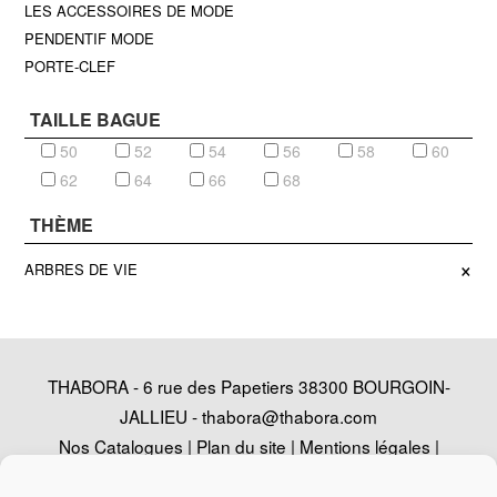
LES ACCESSOIRES DE MODE
PENDENTIF MODE
PORTE-CLEF
TAILLE BAGUE
50
52
54
56
58
60
62
64
66
68
THÈME
×
ARBRES DE VIE
THABORA - 6 rue des Papetiers 38300 BOURGOIN-
JALLIEU -
thabora@thabora.com
Nos Catalogues
|
Plan du site
|
Mentions légales
|
Politique de confidentialité
|
Contact
|
Conception