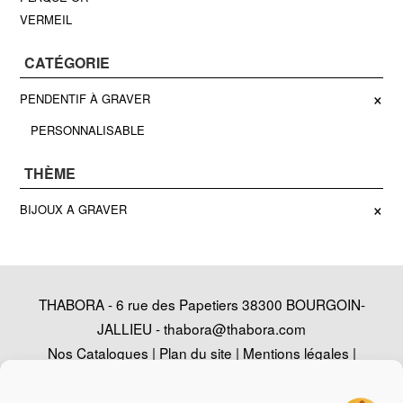
VERMEIL
CATÉGORIE
×
PENDENTIF À GRAVER
PERSONNALISABLE
THÈME
×
BIJOUX A GRAVER
THABORA - 6 rue des Papetiers 38300 BOURGOIN-
JALLIEU -
thabora@thabora.com
Nos Catalogues
|
Plan du site
|
Mentions légales
|
Politique de confidentialité
|
Contact
|
Conception
Agence Web Adventury