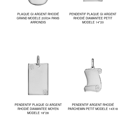
PLAQUE GI ARGENT RHODIÉ
PENDENTIF PLAQUE GI ARGENT
GRAND MODELE 20X34 PANS
RHODIÉ DIAMANTEE PETIT
ARRONDIS
MODELE 14*20
PENDENTIF PLAQUE GI ARGENT
PENDENTIF ARGENT RHODIÉ
RHODIÉ DIAMANTEE MOYEN
PARCHEMIN PETIT MODELE 14X18
MODELE 18*28