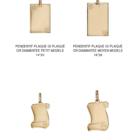
PENDENTIF PLAQUE GI PLAQUÉ
PENDENTIF PLAQUE GI PLAQUÉ
OR DIAMANTEE PETIT MODELE
OR DIAMANTEE MOYEN MODELE
14*20
18*28