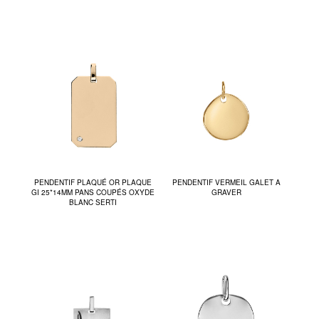
PENDENTIF PLAQUÉ OR PLAQUE
PENDENTIF VERMEIL GALET A
GI 25*14MM PANS COUPÉS OXYDE
GRAVER
BLANC SERTI