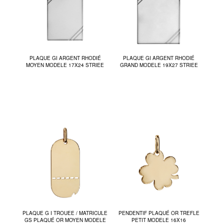
PLAQUE GI ARGENT RHODIÉ
PLAQUE GI ARGENT RHODIÉ
MOYEN MODELE 17X24 STRIEE
GRAND MODELE 19X27 STRIEE
PLAQUE G I TROUEE / MATRICULE
PENDENTIF PLAQUÉ OR TREFLE
GS PLAQUÉ OR MOYEN MODELE
PETIT MODELE 16X16