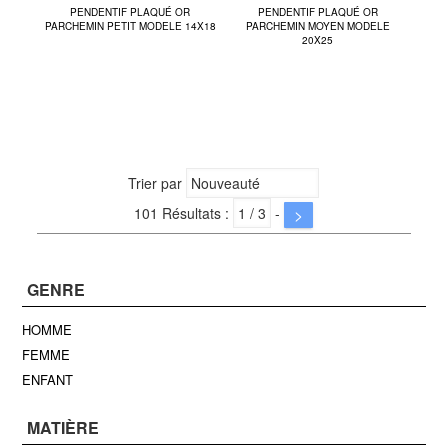
PENDENTIF PLAQUÉ OR
PENDENTIF PLAQUÉ OR
PARCHEMIN PETIT MODELE 14X18
PARCHEMIN MOYEN MODELE
20X25
Trier par
101 Résultats :
-
>
GENRE
HOMME
FEMME
ENFANT
MATIÈRE