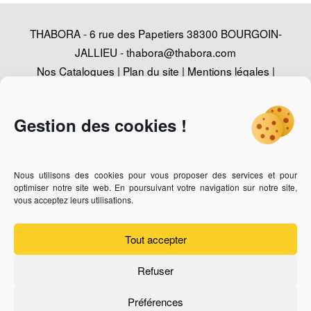
THABORA - 6 rue des Papetiers 38300 BOURGOIN-
JALLIEU -
thabora@thabora.com
Nos Catalogues
|
Plan du site
|
Mentions légales
|
Politique de confidentialité
|
Contact
|
Conception
Agence Web Adventury
Gestion des cookies !
Nous utilisons des cookies pour vous proposer des services et pour
Vous recherchez un revendeur des bijoux Thabora ?
Cliquez-
optimiser notre site web. En poursuivant votre navigation sur notre site,
ici
vous acceptez leurs utilisations.
Vous êtes bijoutier professionnel et vous souhaitez devenir
revendeur ?
Cliquez-ici
Tout accepter
Refuser
Préférences