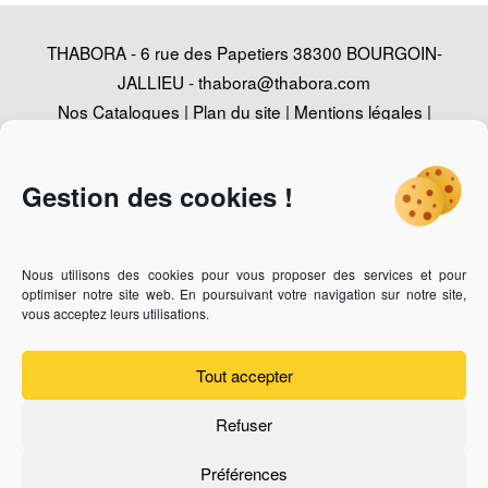
THABORA - 6 rue des Papetiers 38300 BOURGOIN-
JALLIEU -
thabora@thabora.com
Nos Catalogues
|
Plan du site
|
Mentions légales
|
Politique de confidentialité
|
Contact
|
Conception
Agence Web Adventury
Gestion des cookies !
Nous utilisons des cookies pour vous proposer des services et pour
Vous recherchez un revendeur des bijoux Thabora ?
Cliquez-
optimiser notre site web. En poursuivant votre navigation sur notre site,
ici
vous acceptez leurs utilisations.
Vous êtes bijoutier professionnel et vous souhaitez devenir
revendeur ?
Cliquez-ici
Tout accepter
Refuser
Préférences