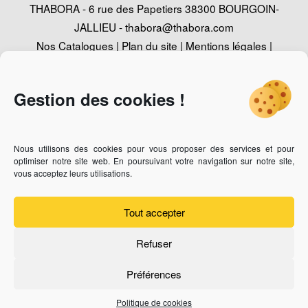
THABORA - 6 rue des Papetiers 38300 BOURGOIN-
JALLIEU -
thabora@thabora.com
Nos Catalogues
|
Plan du site
|
Mentions légales
|
Politique de confidentialité
|
Contact
|
Conception
Agence Web Adventury
Gestion des cookies !
Nous utilisons des cookies pour vous proposer des services et pour
Vous recherchez un revendeur des bijoux Thabora ?
Cliquez-
optimiser notre site web. En poursuivant votre navigation sur notre site,
ici
vous acceptez leurs utilisations.
Vous êtes bijoutier professionnel et vous souhaitez devenir
revendeur ?
Cliquez-ici
Tout accepter
Refuser
Préférences
Politique de cookies