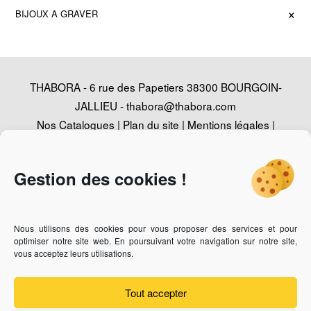
×
BIJOUX A GRAVER
THABORA - 6 rue des Papetiers 38300 BOURGOIN-
JALLIEU -
thabora@thabora.com
Nos Catalogues
|
Plan du site
|
Mentions légales
|
Politique de confidentialité
|
Contact
|
Conception
Agence Web Adventury
Gestion des cookies !
Nous utilisons des cookies pour vous proposer des services et pour
Vous recherchez un revendeur des bijoux Thabora ?
Cliquez-
optimiser notre site web. En poursuivant votre navigation sur notre site,
ici
vous acceptez leurs utilisations.
Vous êtes bijoutier professionnel et vous souhaitez devenir
revendeur ?
Cliquez-ici
Tout accepter