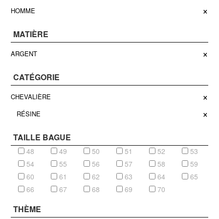
×
HOMME
MATIÈRE
×
ARGENT
CATÉGORIE
×
CHEVALIÈRE
×
RÉSINE
TAILLE BAGUE
48
49
50
51
52
53
54
55
56
57
58
59
60
61
62
63
64
65
66
67
68
69
70
THÈME