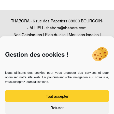
THABORA - 6 rue des Papetiers 38300 BOURGOIN-
JALLIEU -
thabora@thabora.com
Nos Catalogues
|
Plan du site
|
Mentions légales
|
Politique de confidentialité
|
Contact
|
Conception
Agence Web Adventury
Gestion des cookies !
Nous utilisons des cookies pour vous proposer des services et pour
Vous recherchez un revendeur des bijoux Thabora ?
Cliquez-
optimiser notre site web. En poursuivant votre navigation sur notre site,
ici
vous acceptez leurs utilisations.
Vous êtes bijoutier professionnel et vous souhaitez devenir
revendeur ?
Cliquez-ici
Tout accepter
Refuser