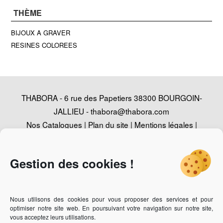
THÈME
BIJOUX A GRAVER
RESINES COLOREES
THABORA - 6 rue des Papetiers 38300 BOURGOIN-
JALLIEU -
thabora@thabora.com
Nos Catalogues
|
Plan du site
|
Mentions légales
|
Politique de confidentialité
|
Contact
|
Conception
Agence Web Adventury
Gestion des cookies !
Nous utilisons des cookies pour vous proposer des services et pour
Vous recherchez un revendeur des bijoux Thabora ?
Cliquez-
optimiser notre site web. En poursuivant votre navigation sur notre site,
ici
vous acceptez leurs utilisations.
Vous êtes bijoutier professionnel et vous souhaitez devenir