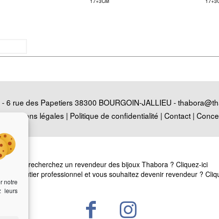
17+3CM
17+3
 6 rue des Papetiers 38300 BOURGOIN-JALLIEU -
thabora@th
e
|
Mentions légales
|
Politique de confidentialité
|
Contact
|
Conce
Vous recherchez un revendeur des bijoux Thabora ?
Cliquez-ici
êtes bijoutier professionnel et vous souhaitez devenir revendeur ?
Cliq
r notre
z leurs