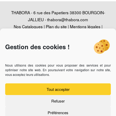
THABORA - 6 rue des Papetiers 38300 BOURGOIN-
JALLIEU -
thabora@thabora.com
Nos Catalogues
|
Plan du site
|
Mentions légales
|
Politique de confidentialité
|
Contact
|
Conception
Agence Web Adventury
Gestion des cookies !
Nous utilisons des cookies pour vous proposer des services et pour
Vous recherchez un revendeur des bijoux Thabora ?
Cliquez-
optimiser notre site web. En poursuivant votre navigation sur notre site,
ici
vous acceptez leurs utilisations.
Vous êtes bijoutier professionnel et vous souhaitez devenir
revendeur ?
Cliquez-ici
Tout accepter
Refuser
Préférences