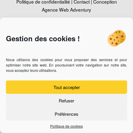
Politique de confidentialité
|
Contact
|
Conception
Agence Web Adventury
Gestion des cookies !
Vous recherchez un revendeur des bijoux Thabora ?
Cliquez-
ici
Vous êtes bijoutier professionnel et vous souhaitez devenir
revendeur ?
Cliquez-ici
Nous utilisons des cookies pour vous proposer des services et pour
optimiser notre site web. En poursuivant votre navigation sur notre site,
vous acceptez leurs utilisations.
Tout accepter
Refuser
Préférences
Politique de cookies