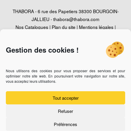
THABORA - 6 rue des Papetiers 38300 BOURGOIN-
JALLIEU -
thabora@thabora.com
Nos Catalogues
|
Plan du site
|
Mentions légales
|
Politique de confidentialité
|
Contact
|
Conception
Agence Web Adventury
Gestion des cookies !
Nous utilisons des cookies pour vous proposer des services et pour
Vous recherchez un revendeur des bijoux Thabora ?
Cliquez-
optimiser notre site web. En poursuivant votre navigation sur notre site,
ici
vous acceptez leurs utilisations.
Vous êtes bijoutier professionnel et vous souhaitez devenir
revendeur ?
Cliquez-ici
Tout accepter
Refuser
Préférences