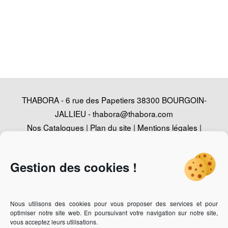
THABORA - 6 rue des Papetiers 38300 BOURGOIN-
JALLIEU -
thabora@thabora.com
Nos Catalogues
|
Plan du site
|
Mentions légales
|
Politique de confidentialité
|
Contact
|
Conception
Agence Web Adventury
Gestion des cookies !
Nous utilisons des cookies pour vous proposer des services et pour
Vous recherchez un revendeur des bijoux Thabora ?
Cliquez-
optimiser notre site web. En poursuivant votre navigation sur notre site,
ici
vous acceptez leurs utilisations.
Vous êtes bijoutier professionnel et vous souhaitez devenir