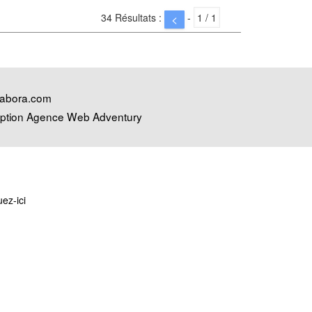
34 Résultats :
-
<
abora.com
ption Agence Web Adventury
uez-ici