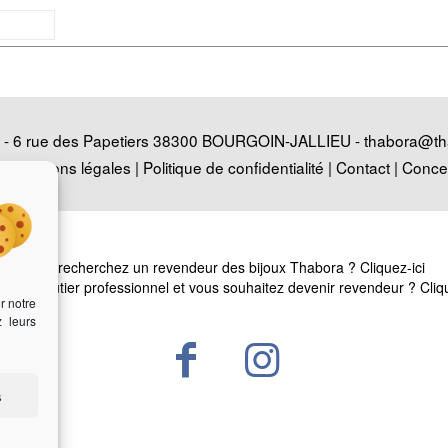
 6 rue des Papetiers 38300 BOURGOIN-JALLIEU -
thabora@th
e
|
Mentions légales
|
Politique de confidentialité
|
Contact
|
Conce
Vous recherchez un revendeur des bijoux Thabora ?
Cliquez-ici
êtes bijoutier professionnel et vous souhaitez devenir revendeur ?
Cliq
r notre
z leurs
s