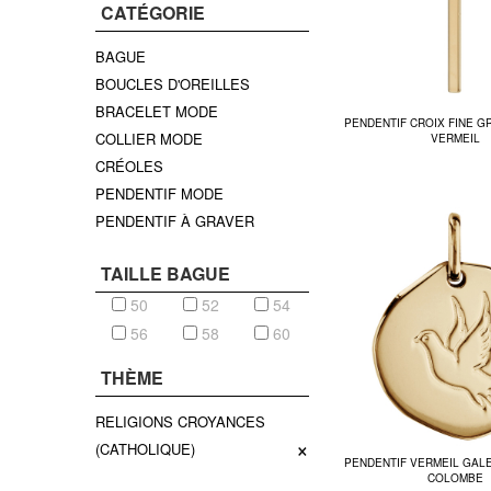
CATÉGORIE
BAGUE
BOUCLES D'OREILLES
BRACELET MODE
PENDENTIF CROIX FINE 
COLLIER MODE
VERMEIL
CRÉOLES
PENDENTIF MODE
PENDENTIF À GRAVER
TAILLE BAGUE
50
52
54
56
58
60
THÈME
RELIGIONS CROYANCES
×
(CATHOLIQUE)
PENDENTIF VERMEIL GAL
COLOMBE