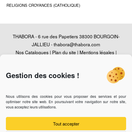
RELIGIONS CROYANCES (CATHOLIQUE)
THABORA - 6 rue des Papetiers 38300 BOURGOIN-
JALLIEU -
thabora@thabora.com
Nos Catalogues
|
Plan du site
|
Mentions légales
|
Politique de confidentialité
|
Contact
|
Conception
Agence Web Adventury
Gestion des cookies !
Nous utilisons des cookies pour vous proposer des services et pour
Vous recherchez un revendeur des bijoux Thabora ?
Cliquez-
optimiser notre site web. En poursuivant votre navigation sur notre site,
ici
vous acceptez leurs utilisations.
Vous êtes bijoutier professionnel et vous souhaitez devenir
revendeur ?
Cliquez-ici
Tout accepter